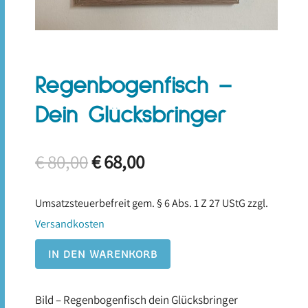
Regenbogenfisch –
Dein Glücksbringer
Ursprünglicher
Aktueller
€
80,00
€
68,00
Preis
Preis
war:
ist:
Umsatzsteuerbefreit gem. § 6 Abs. 1 Z 27 UStG
zzgl.
€ 80,00
€ 68,00.
Versandkosten
IN DEN WARENKORB
Bild – Regenbogenfisch dein Glücksbringer