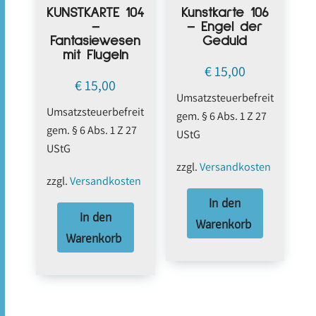
KUNSTKARTE 104
Kunstkarte 106
–
– Engel der
Fantasiewesen
Geduld
mit Flügeln
€
15,00
€
15,00
Umsatzsteuerbefreit
Umsatzsteuerbefreit
gem. § 6 Abs. 1 Z 27
gem. § 6 Abs. 1 Z 27
UStG
UStG
zzgl.
Versandkosten
zzgl.
Versandkosten
In den
In den
Warenkorb
Warenkorb