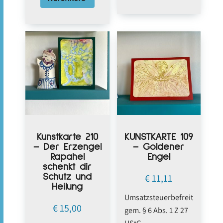
Kunstkarte 210
KUNSTKARTE 109
– Der Erzengel
– Goldener
Rapahel
Engel
schenkt dir
Schutz und
€
11,11
Heilung
Umsatzsteuerbefreit
€
15,00
gem. § 6 Abs. 1 Z 27
UStG