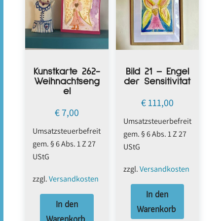
Kunstkarte 262-
Bild 21 – Engel
Weihnachtseng
der Sensitivität
el
€
111,00
€
7,00
Umsatzsteuerbefreit
Umsatzsteuerbefreit
gem. § 6 Abs. 1 Z 27
gem. § 6 Abs. 1 Z 27
UStG
UStG
zzgl.
Versandkosten
zzgl.
Versandkosten
In den
In den
Warenkorb
Warenkorb